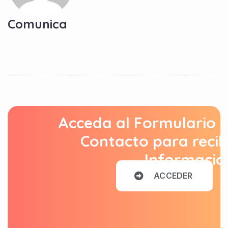
Comunica
Acceda al Formulario 
Contacto para recib
Informació
A
C
C
E
D
E
R