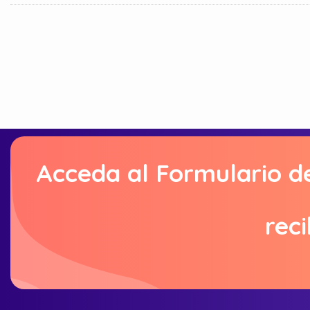
Acceda al Formulario d
reci