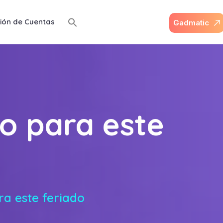
ión de Cuentas
G
a
d
m
a
t
i
c
to para este
ra este feriado