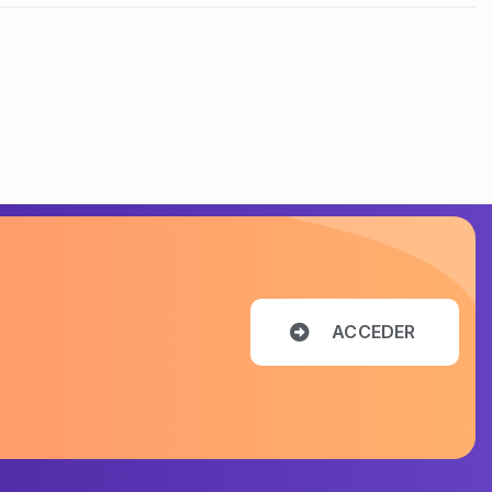
A
C
C
E
D
E
R