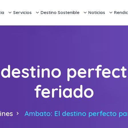
ia
Servicios
Destino Sostenible
Noticias
Rendic
destino perfec
feriado
ines
Ambato: El destino perfecto pa