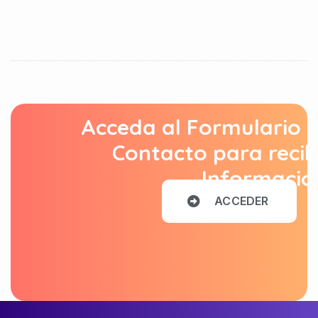
Acceda al Formulario 
Contacto para recib
Informació
A
C
C
E
D
E
R