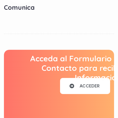
Comunica
Acceda al Formulario 
Contacto para recib
Informació
A
C
C
E
D
E
R