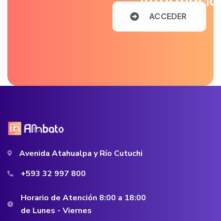
Informació
A
C
C
E
D
E
R
Avenida Atahualpa y Río Cutuchi
+593 32 997 800
Horario de Atención 8:00 a 18:00
de Lunes - Viernes