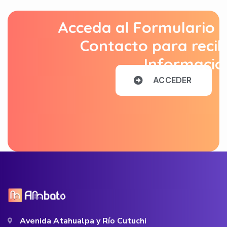
Acceda al Formulario 
Contacto para recib
Informació
A
C
C
E
D
E
R
Avenida Atahualpa y Río Cutuchi