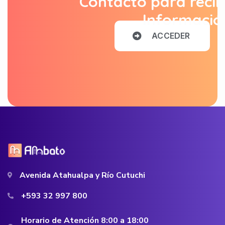
Contacto para recib
Informació
A
C
C
E
D
E
R
Avenida Atahualpa y Río Cutuchi
+593 32 997 800
Horario de Atención 8:00 a 18:00