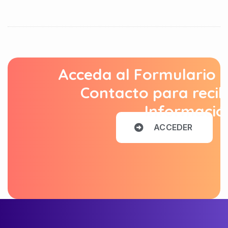
Acceda al Formulario 
Contacto para recib
Informació
A
C
C
E
D
E
R