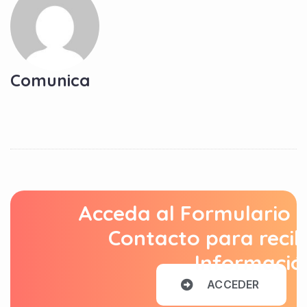
Comunica
Acceda al Formulario 
Contacto para recib
Informació
A
C
C
E
D
E
R