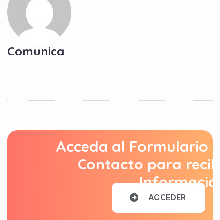
Comunica
Acceda al Formulario 
Contacto para recib
Informació
A
C
C
E
D
E
R