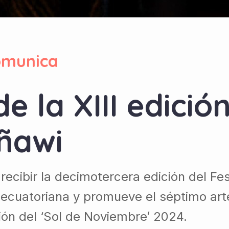
omunica
 la XIII edición
ñawi
 recibir la decimotercera edición del F
a ecuatoriana y promueve el séptimo ar
ión del ‘Sol de Noviembre’ 2024.