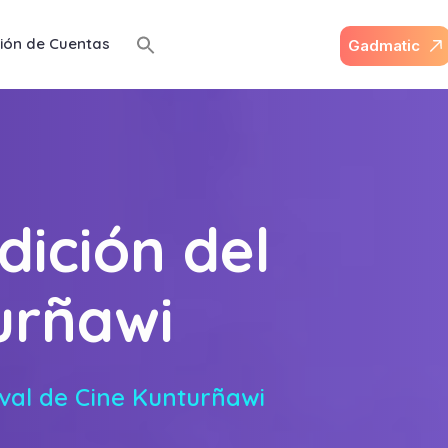
ión de Cuentas
G
a
d
m
a
t
i
c
dición del
urñawi
tival de Cine Kunturñawi