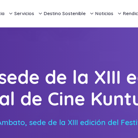
ia
Servicios
Destino Sostenible
Noticias
Rendic
ede de la XIII e
val de Cine Kunt
Ambato, sede de la XIII edición del Fes