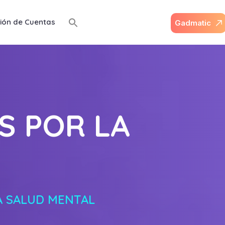
ión de Cuentas
G
a
d
m
a
t
i
c
S POR LA
A SALUD MENTAL