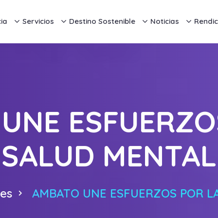
ia
Servicios
Destino Sostenible
Noticias
Rendic
UNE ESFUERZO
SALUD MENTAL
nes
AMBATO UNE ESFUERZOS POR L