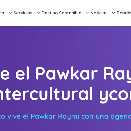
ia
Servicios
Destino Sostenible
Noticias
Rendic
e el Pawkar Ra
tercultural yc
o vive el Pawkar Raymi con una agenda