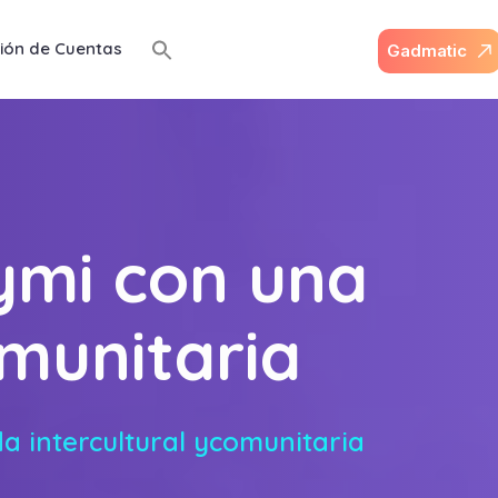
ión de Cuentas
G
a
d
m
a
t
i
c
ymi con una
omunitaria
 intercultural ycomunitaria