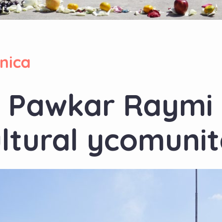
nica
l Pawkar Raymi
ltural ycomunit