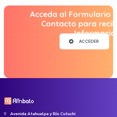
Acceda al Formulario 
Contacto para recib
Informació
A
C
C
E
D
E
R
Avenida Atahualpa y Río Cutuchi