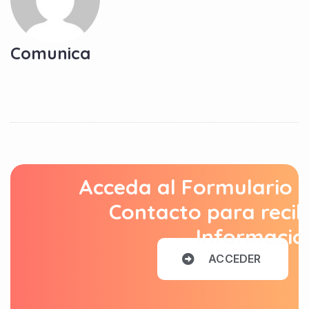
Comunica
Acceda al Formulario 
Contacto para recib
Informació
A
C
C
E
D
E
R