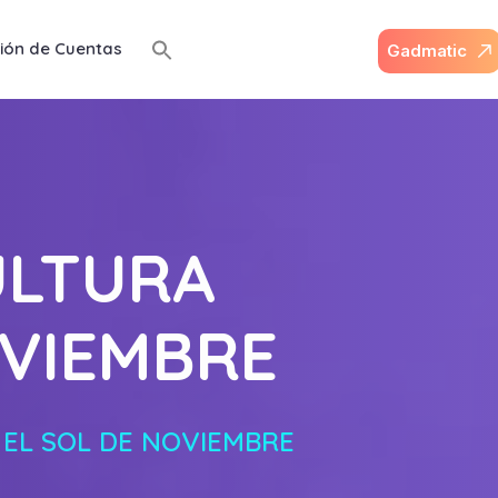
ión de Cuentas
G
a
d
m
a
t
i
c
ULTURA
OVIEMBRE
 EL SOL DE NOVIEMBRE