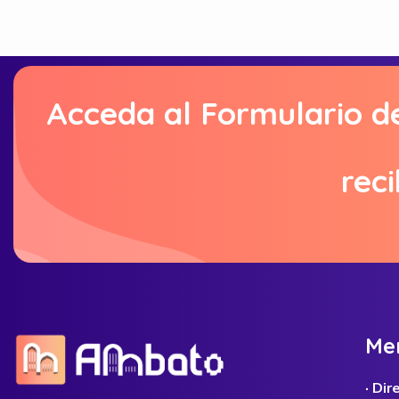
Acceda al Formulario d
reci
M
e
· Di