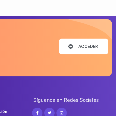
A
C
C
E
D
E
R
S
í
g
u
e
n
o
s
e
n
R
e
d
e
s
S
o
c
i
a
l
e
s
ción