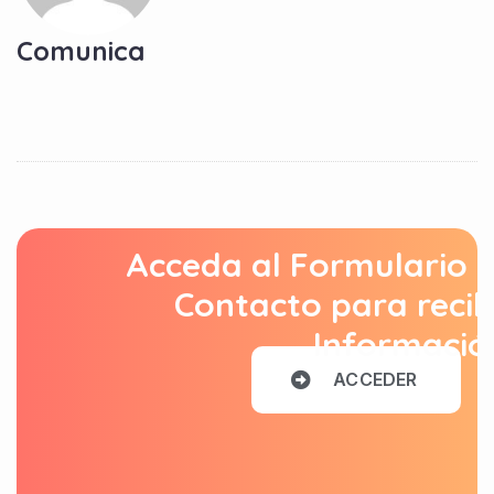
Comunica
Acceda al Formulario 
Contacto para recib
Informació
A
C
C
E
D
E
R