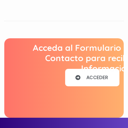
Acceda al Formulario 
Contacto para recib
Informació
A
C
C
E
D
E
R