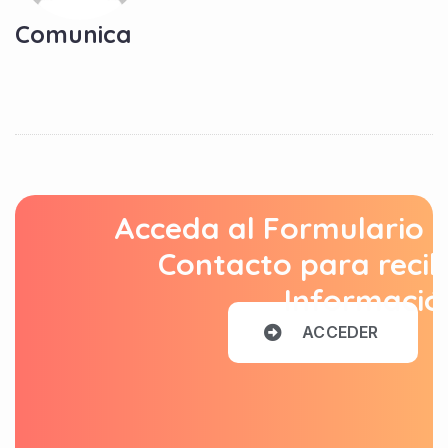
Comunica
Acceda al Formulario 
Contacto para recib
Informació
A
C
C
E
D
E
R