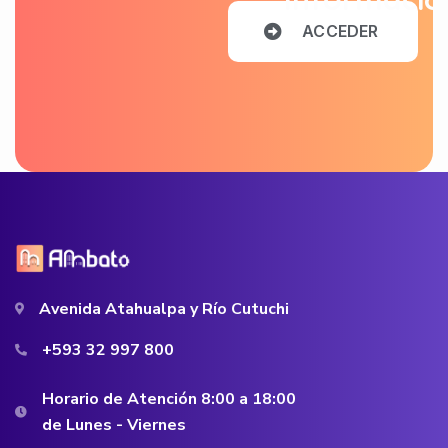
A
C
C
E
D
E
R
Avenida Atahualpa y Río Cutuchi
+593 32 997 800
Horario de Atención 8:00 a 18:00
de Lunes - Viernes