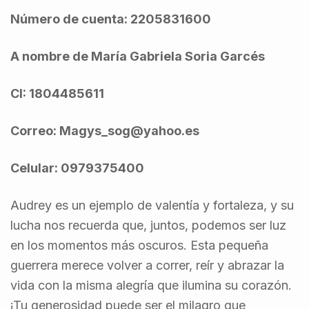
N
ú
mero de cuenta: 2205831600
A nombre de Mar
í
a Gabriela Soria Garc
é
s
CI: 1804485611
Correo: Magys_sog@yahoo.es
Celular: 0979375400
Audrey es un ejemplo de valentía y fortaleza, y su
lucha nos recuerda que, juntos, podemos ser luz
en los momentos más oscuros. Esta pequeña
guerrera merece volver a correr, reír y abrazar la
vida con la misma alegría que ilumina su corazón.
¡Tu generosidad puede ser el milagro que