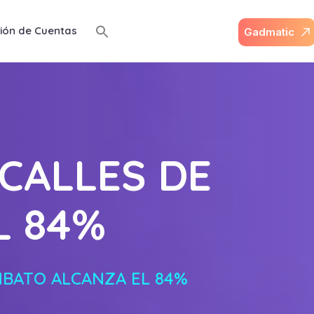
ión de Cuentas
G
a
d
m
a
t
i
c
CALLES DE
L 84%
MBATO ALCANZA EL 84%