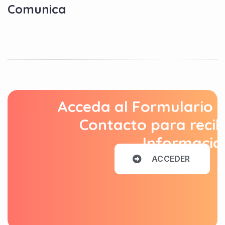
Comunica
Acceda al Formulario 
Contacto para recib
Informació
A
C
C
E
D
E
R