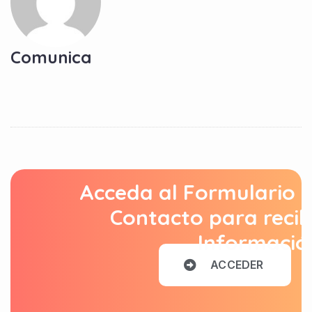
Comunica
Acceda al Formulario 
Contacto para recib
Informació
A
C
C
E
D
E
R