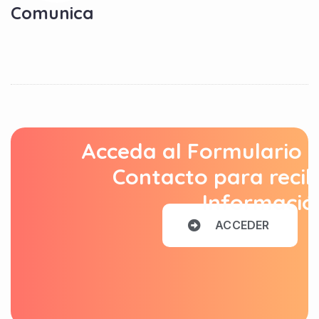
Comunica
Acceda al Formulario 
Contacto para recib
Informació
A
C
C
E
D
E
R