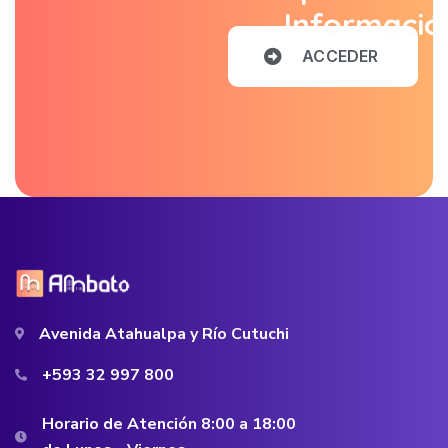
Informació
A
C
C
E
D
E
R
Avenida Atahualpa y Río Cutuchi
+593 32 997 800
Horario de Atención 8:00 a 18:00