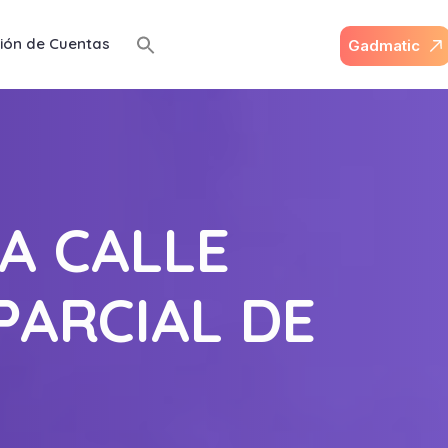
ión de Cuentas
G
a
d
m
a
t
i
c
A CALLE
PARCIAL DE