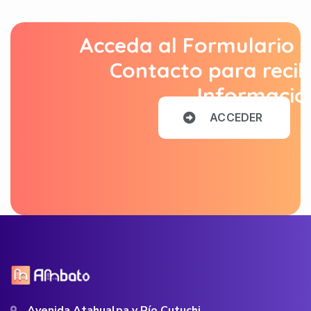
Acceda al Formulario 
Contacto para recib
Informació
A
C
C
E
D
E
R
Avenida Atahualpa y Río Cutuchi