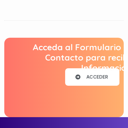
Acceda al Formulario 
Contacto para recib
Informació
A
C
C
E
D
E
R