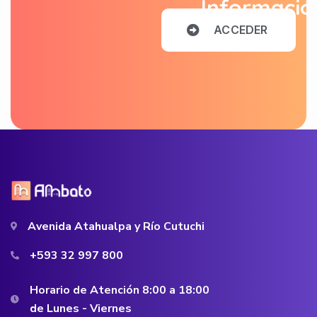
Informació
A
C
C
E
D
E
R
Avenida Atahualpa y Río Cutuchi
+593 32 997 800
Horario de Atención 8:00 a 18:00
de Lunes - Viernes