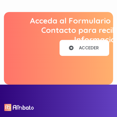
Acceda al Formulario 
Contacto para recib
Informació
A
C
C
E
D
E
R