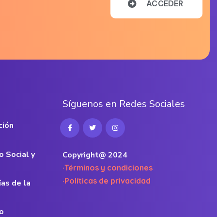
A
C
C
E
D
E
R
S
í
g
u
e
n
o
s
e
n
R
e
d
e
s
S
o
c
i
a
l
e
s
ción
o Social y
Copyright@ 2024
·Términos y condiciones
·Políticas de privacidad
ías de la
o