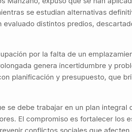
los Manzano, expuso que se han aplicad
mientras se estudian alternativas defini
evaluado distintos predios, descartado
upación por la falta de un emplazamient
 prolongada genera incertidumbre y prob
con planificación y presupuesto, que br
e se debe trabajar en un plan integral 
ores. El compromiso es fortalecer los 
revenir conflictos sociales que afecten 