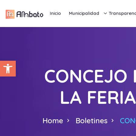
Inicio
Municipalidad
Transparenc
Abrir barra de herramientas
CONCEJO 
LA FERI
Home
Boletines
CON