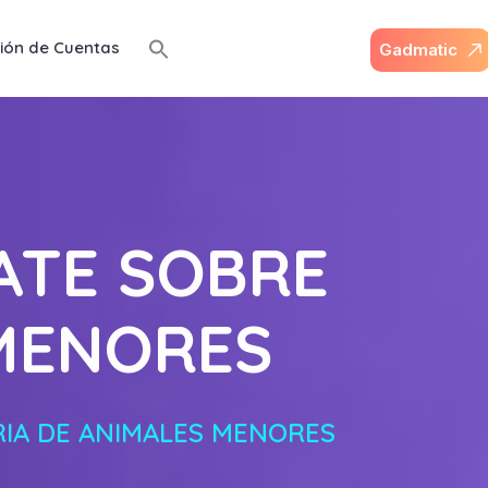
ión de Cuentas
G
a
d
m
a
t
i
c
ATE SOBRE
 MENORES
RIA DE ANIMALES MENORES