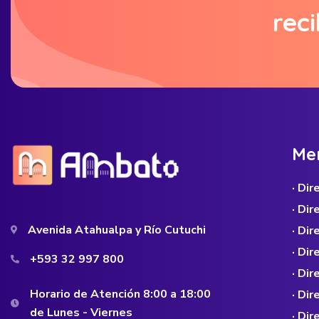
reci
M
e
· Di
· Di
Avenida Atahualpa y Río Cutuchi
· Dir
· Di
+593 32 997 800
· Dir
Horario de Atención 8:00 a 18:00
· Di
de Lunes - Viernes
· Di