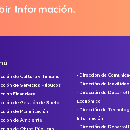
bir Información.
n
ú
· Dirección de Comunica
rección de Cultura y Turismo
· Dirección de Movilidad
rección de Servicios Públicos
· Dirección de Desarroll
ección Financiera
Económico
rección de Gestión de Suelo
· Dirección de Tecnolog
ección de Planificación
Información
rección de Ambiente
· Dirección de Desarroll
rección de Obras Públicas