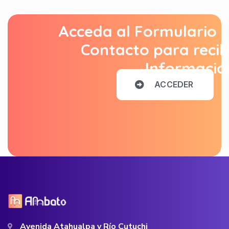
Acceda al Formulario 
Contacto para recib
Informació
A
C
C
E
D
E
R
Avenida Atahualpa y Río Cutuchi