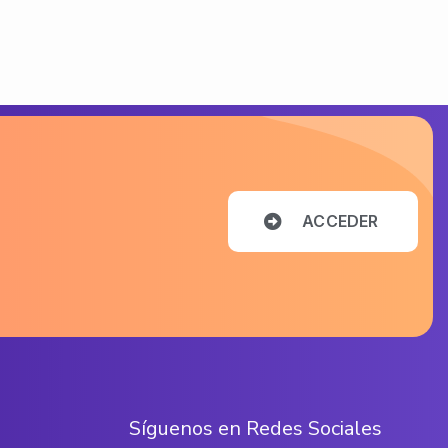
A
C
C
E
D
E
R
S
í
g
u
e
n
o
s
e
n
R
e
d
e
s
S
o
c
i
a
l
e
s