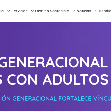
ia
Servicios
Destino Sostenible
Noticias
Rendic
GENERACIONAL
S CON ADULTOS
IÓN GENERACIONAL FORTALECE VÍNC