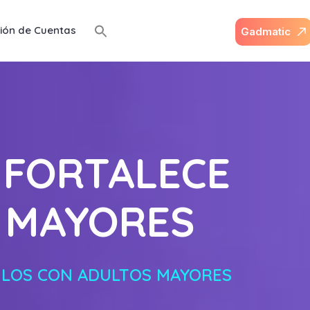
ión de Cuentas
G
a
d
m
a
t
i
c
 FORTALECE
 MAYORES
ULOS CON ADULTOS MAYORES