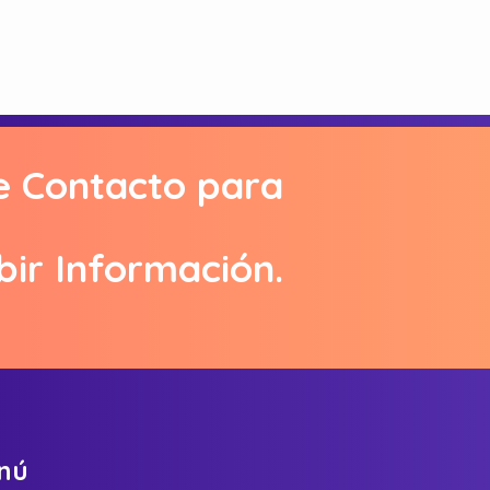
e Contacto para
bir Información.
n
ú