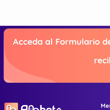
Acceda al Formulario d
reci
M
e