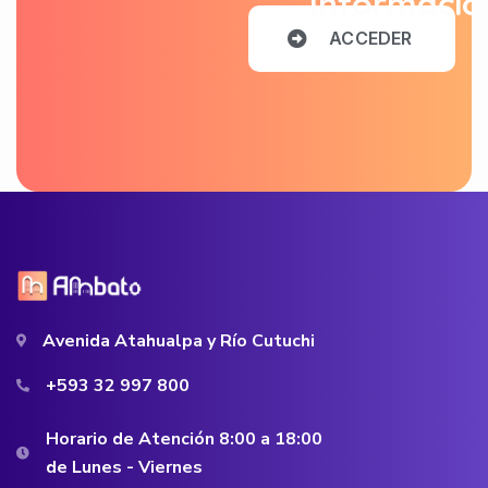
Informació
A
C
C
E
D
E
R
Avenida Atahualpa y Río Cutuchi
+593 32 997 800
Horario de Atención 8:00 a 18:00
de Lunes - Viernes