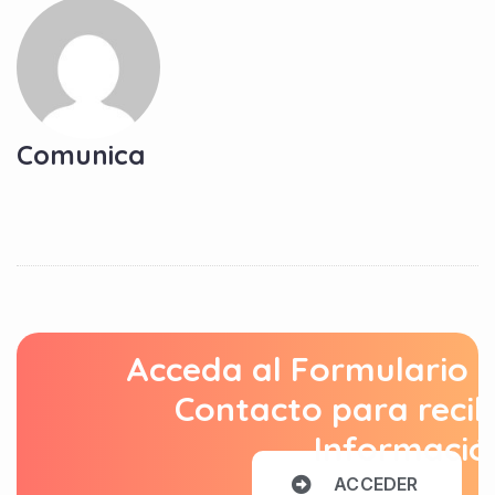
Comunica
Acceda al Formulario 
Contacto para recib
Informació
A
C
C
E
D
E
R