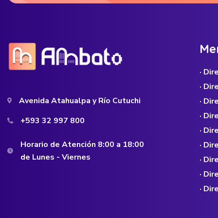
M
e
· Di
· Di
Avenida Atahualpa y Río Cutuchi
· Dir
· Di
+593 32 997 800
· Dir
Horario de Atención 8:00 a 18:00
· Di
de Lunes - Viernes
· Di
· Di
· Di