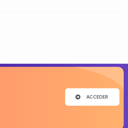
A
C
C
E
D
E
R