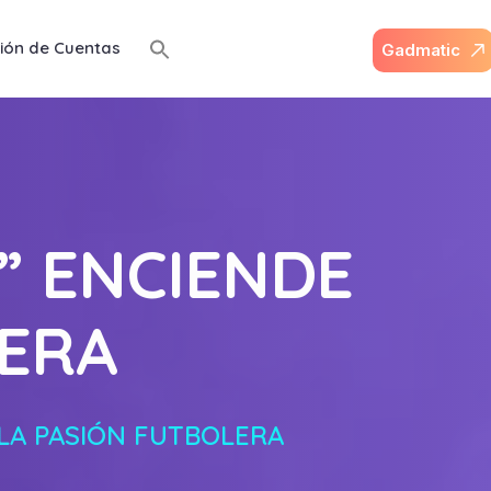
ión de Cuentas
G
a
d
m
a
t
i
c
” ENCIENDE
LERA
LA PASIÓN FUTBOLERA