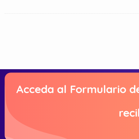
Acceda al Formulario d
reci