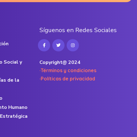
S
í
g
u
e
n
o
s
e
n
R
e
d
e
s
S
o
c
i
a
l
e
s
ción
o Social y
Copyright@ 2024
·Términos y condiciones
·Políticas de privacidad
ías de la
o
lento Humano
 Estratégica