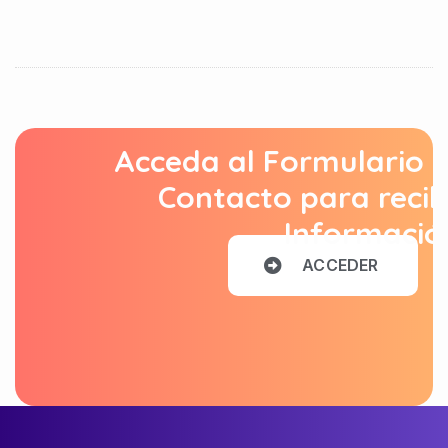
Acceda al Formulario 
Contacto para recib
Informació
A
C
C
E
D
E
R