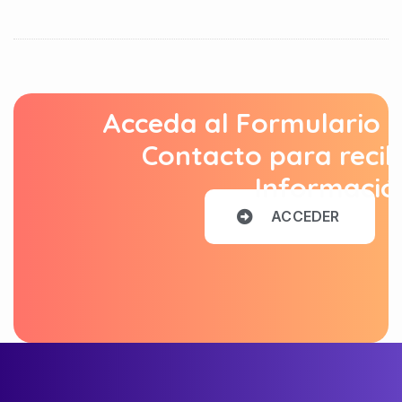
Acceda al Formulario 
Contacto para recib
Informació
A
C
C
E
D
E
R