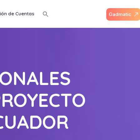
ión de Cuentas
G
a
d
m
a
t
i
c
IONALES
PROYECTO
CUADOR