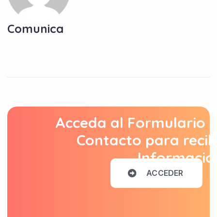
Comunica
Acceda al Formulario 
Contacto para recib
Informació
A
C
C
E
D
E
R