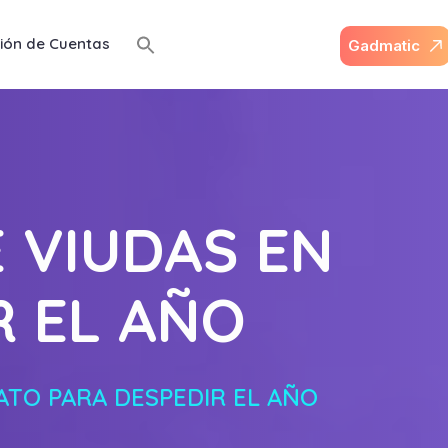
ión de Cuentas
G
a
d
m
a
t
i
c
E VIUDAS EN
R EL AÑO
ATO PARA DESPEDIR EL AÑO