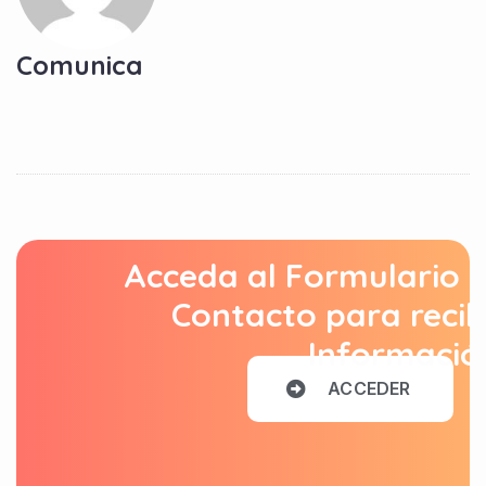
Comunica
Acceda al Formulario 
Contacto para recib
Informació
A
C
C
E
D
E
R