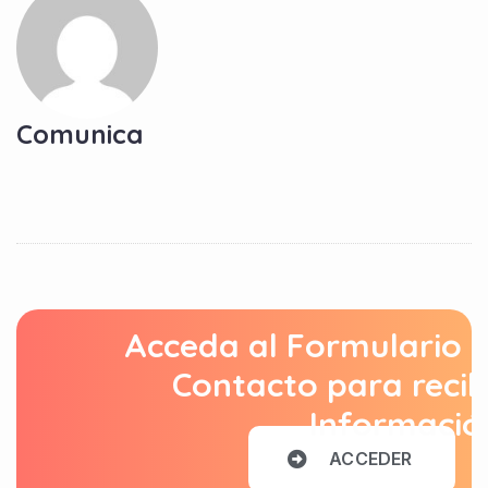
Comunica
Acceda al Formulario 
Contacto para recib
Informació
A
C
C
E
D
E
R