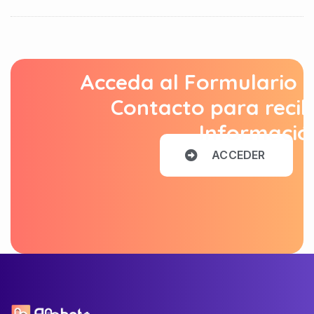
Acceda al Formulario 
Contacto para recib
Informació
A
C
C
E
D
E
R