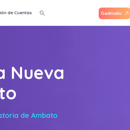
ión de Cuentas
G
a
d
m
a
t
i
c
la Nueva
to
istoria de Ambato