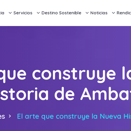
ia
Servicios
Destino Sostenible
Noticias
Rendic
 que construye 
istoria de Amba
es
El arte que construye la Nueva H