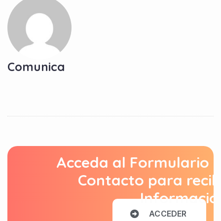
Comunica
Acceda al Formulario 
Contacto para recib
Informació
A
C
C
E
D
E
R