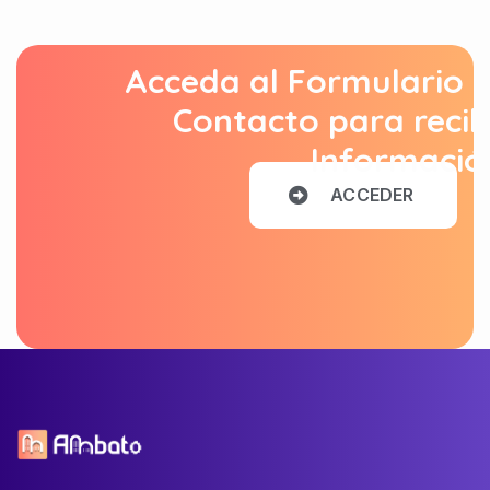
Acceda al Formulario 
Contacto para recib
Informació
A
C
C
E
D
E
R