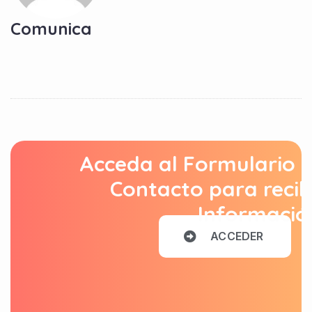
Comunica
Acceda al Formulario 
Contacto para recib
Informació
A
C
C
E
D
E
R