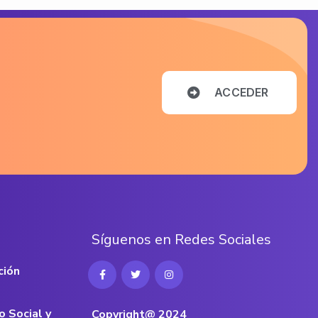
A
C
C
E
D
E
R
S
í
g
u
e
n
o
s
e
n
R
e
d
e
s
S
o
c
i
a
l
e
s
ción
o Social y
Copyright@ 2024