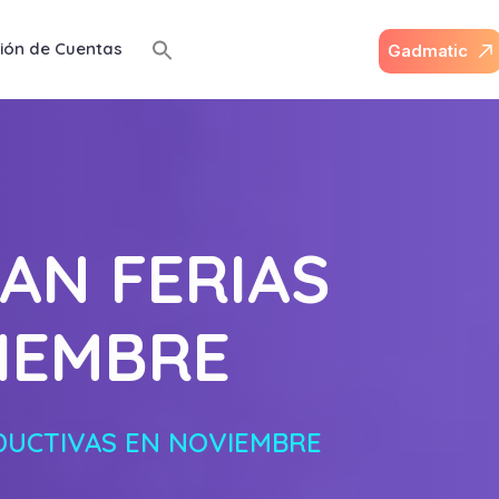
ión de Cuentas
G
a
d
m
a
t
i
c
AN FERIAS
IEMBRE
DUCTIVAS EN NOVIEMBRE