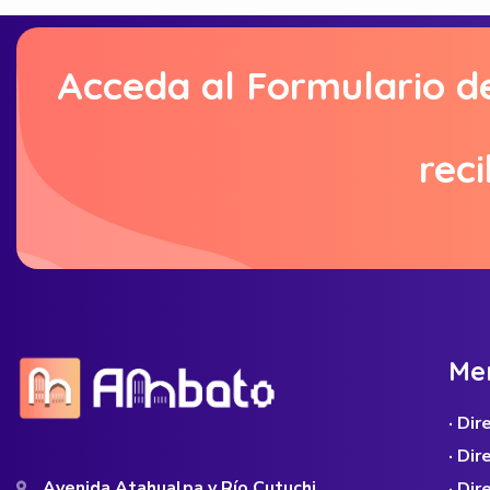
Acceda al Formulario d
reci
M
e
· Di
· Di
Avenida Atahualpa y Río Cutuchi
· Dir