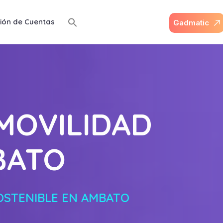
ión de Cuentas
G
a
d
m
a
t
i
c
MOVILIDAD
BATO
OSTENIBLE EN AMBATO