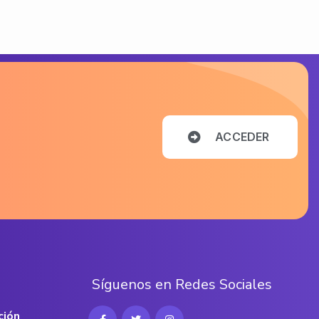
A
C
C
E
D
E
R
S
í
g
u
e
n
o
s
e
n
R
e
d
e
s
S
o
c
i
a
l
e
s
ción