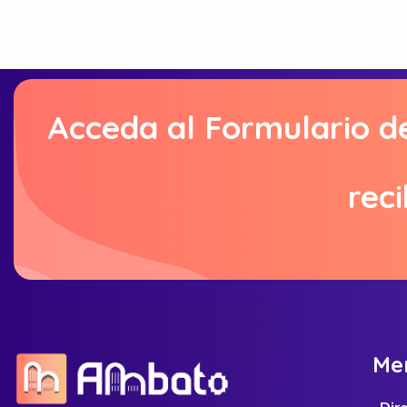
Acceda al Formulario d
reci
M
e